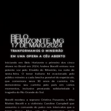
BELO
HORIZONTE, MG
17 DE MAIO/2024
TRANFORMAMOS O MINEIRÃO
EM UMA OPERA A CÉU ABERTO
Iniciando em Belo Horizonte o primeiro dos cinco
shows no Brasil em 2024, Andrea Bocelli entoou sua
potente voz pelo Etsádio do Mineirão, na noite de
sexta-feira.
​
O tenor italiano foi ovacionado pelo
público mineiro a cada brecha possível do espetáculo,
que comemora seus 30 anos de carreira. Ele
demonstrou seu carinho pelo país em vários
momentos, inclusive prestando solidariedade à
tragedia do Rio Grande do Sul.
Bocelli recebeu a soprano Cristina Pasaroiu, o filho
Matteo Bocelli e a violinista Caroline Campbell que
assumiu o comando do palco nos intervalos que o
tenor tirava. Mas um dos momentos mais