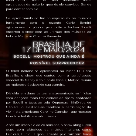
aguardados da noite foi quando ele convidou Sandy
para cantar com ele.
Se aproximando do fim do espetáculo, os músicos
juntamente com o regente Carlo Bernini
agradeceram o público pela noite e Andrea Bocelli
encerrou o show com as últimas três músicas ao
lado de Matteo e Cristina Pasaroiu.
BRASÍLIA, DF
17 DE MAIO/2024
BOCELLI MOSTROU QUE AINDA É
POSSÍVEL SURPREENDER
O tenor italiano se apresentou na Arena BRB, em
Brasília, o show, que contou com a participação
especial de Sandy e do filho de Bocelli, Matteo, reuniu
os maiores clássicos de sua carreira.
Dividida em duas partes, a apresentação se iniciou
com canções mais tradicionais da ópera, cantadas
por Bocelli e tocadas pela Orquestra Sinfônica de
São Paulo. Destaca-se também a participação da
violinista americana Caroline Campbell, que mostrou
talento e habilidade admiráveis.
Após um intervalo de 20 minutos, o show atingiu seu
auge com clássicos da música italiana, como
Funiculi, Funiculà (popularizada pelo também tenor