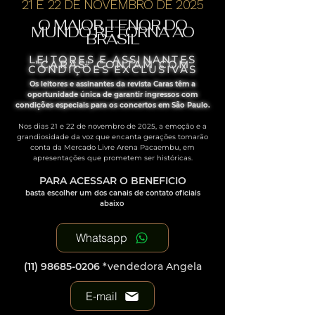
21 E 22 DE NOVEMBRO DE 2025
O MAIOR TENOR DO
MUNDO RETORNA AO
BRASIL
LEITORES E ASSINANTES
"CARAS" CONTAM COM
CONDIÇÕES EXCLUSIVAS
Os leitores e assinantes da revista Caras têm a
oportunidade única de garantir ingressos com
condições especiais para os concertos em São Paulo.
Nos dias 21 e 22 de novembro de 2025, a emoção e a
grandiosidade da voz que encanta gerações tomarão
conta da Mercado Livre Arena Pacaembu, em
apresentações que prometem ser históricas.
PARA ACESSAR O BENEFICIO
basta escolher um dos canais de contato oficiais
abaixo
Whatsapp
(11) 98685-0206
*vendedora Angela
E-mail