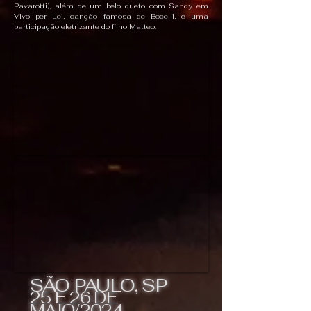
Pavarotti), além de um belo dueto com Sandy em
Vivo per Lei, canção famosa de Bocelli, e uma
participação eletrizante do filho Matteo.
SÃO PAULO, SP
25 E 26 DE
MAIO/2024