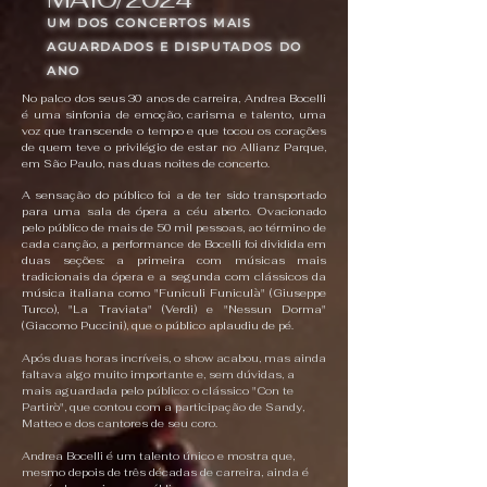
UM DOS CONCERTOS MAIS
AGUARDADOS E DISPUTADOS DO
ANO
No palco dos seus 30 anos de carreira, Andrea Bocelli
é uma sinfonia de emoção, carisma e talento, uma
voz que transcende o tempo e que tocou os corações
de quem teve o privilégio de estar no Allianz Parque,
em São Paulo, nas duas noites de concerto.
A sensação do público foi a de ter sido transportado
para uma sala de ópera a céu aberto. Ovacionado
pelo público de mais de 50 mil pessoas, ao término de
cada canção, a performance de Bocelli foi dividida em
duas seções: a primeira com músicas mais
tradicionais da ópera e a segunda com clássicos da
música italiana como "Funiculi Funiculà" (Giuseppe
Turco), "La Traviata" (Verdi) e "Nessun Dorma"
(Giacomo Puccini), que o público aplaudiu de pé.
Após duas horas incríveis, o show acabou, mas ainda
faltava algo muito importante e, sem dúvidas, a
mais aguardada pelo público: o clássico "Con te
Partirò", que contou com a participação de Sandy,
Matteo e dos cantores de seu coro.
Andrea Bocelli é um talento único e mostra que,
mesmo depois de três décadas de carreira, ainda é